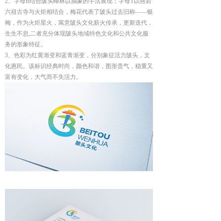
2、字母B结合陂头峰林以抽象的手法展现；
字母T以燕岩
六祖古寺与火炬相结合，梅花代表了陂头过去旧称——银
梅，作为火炬星火，寓意陂头文化薪火传承，更新迭代，
生生不息,二者充分体现陂头地域特色文化和公共文化服
务的形象特征。
3、色彩为红黄渐变和蓝青渐变，分别象征活力陂头，文
化惠民。
该标识经典时尚，颜色和谐，图形贵气，稳重又
富有变化，大气而不失活力。