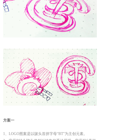
方案一
1、LOGO图案是以陂头首拼字母“BT”为主创元素。