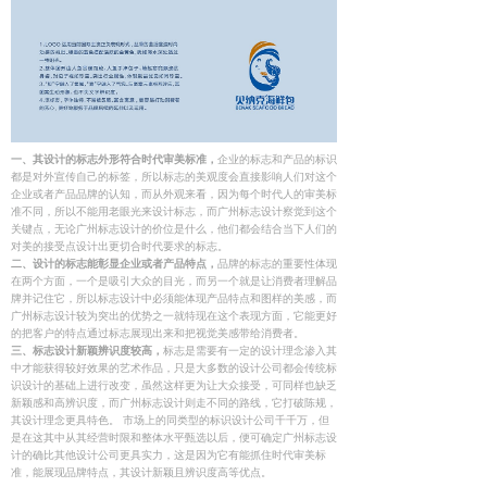
一、其设计的标志外形符合时代审美标准，
企业的标志和产品的标识
都是对外宣传自己的标签，所以标志的美观度会直接影响人们对这个
企业或者产品品牌的认知，而从外观来看，因为每个时代人的审美标
准不同，所以不能用老眼光来设计标志，而广州标志设计察觉到这个
关键点，无论广州标志设计的价位是什么，他们都会结合当下人们的
对美的接受点设计出更切合时代要求的标志。
二、设计的标志能彰显企业或者产品特点，
品牌的标志的重要性体现
在两个方面，一个是吸引大众的目光，而另一个就是让消费者理解品
牌并记住它，所以标志设计中必须能体现产品特点和图样的美感，而
广州标志设计较为突出的优势之一就特现在这个表现方面，它能更好
的把客户的特点通过标志展现出来和把视觉美感带给消费者。
三、标志设计新颖辨识度较高，
标志是需要有一定的设计理念渗入其
中才能获得较好效果的艺术作品，只是大多数的设计公司都会传统标
识设计的基础上进行改变，虽然这样更为让大众接受，可同样也缺乏
新颖感和高辨识度，而广州标志设计则走不同的路线，它打破陈规，
其设计理念更具特色。 市场上的同类型的标识设计公司千千万，但
是在这其中从其经营时限和整体水平甄选以后，便可确定广州标志设
计的确比其他设计公司更具实力，这是因为它有能抓住时代审美标
准，能展现品牌特点，其设计新颖且辨识度高等优点。