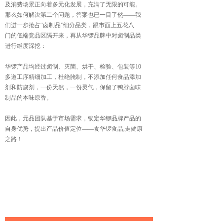
及消费场景正向
着多元化发展，充满了无限的可能。
那么如何解决第二个问题，答案也已一目了然——我
们
进一步抢占“卤制品”细分品类，跟市面上五花八
门的
低端竞品区隔开来，再从华锣品牌中对卤制品类
进行维
度深挖：
华锣产品均经过卤制、灭菌、烘干、检验、包装等10
多
道工序精细加工，杜绝腌制，不添加任何食品添加
剂和
防腐剂，一份天然，一份灵气，保留了鸭脖卤味
制品的本味
原香。
因此，元品团队基于市场需求，锁定华锣品牌产品的
自
身优势，提出产品价值定位——食华锣食品,走健康
之路！