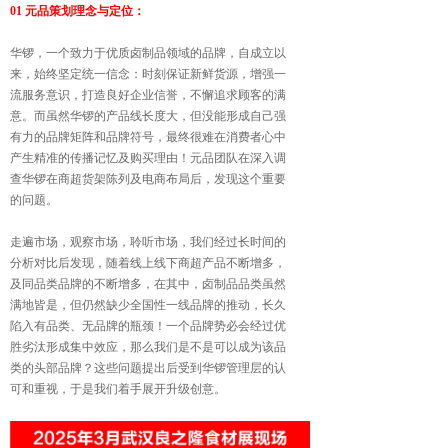
01 元品策划理念与定位：
华锣，一个致力于优质卤制品领域的品牌，自成立以
来，始终坚定统一信念：时刻保证新鲜货源，增强一
流
服务意识，打造良好企业信誉，不懈追求顾客的满
意。
而虽然华锣的产品线长度大，但没能形成自己强
有力的
品牌矩阵和品牌符号，最终很难在消费者心中
产生精准
的传播记忆及购买理由！元品团队在深入调
查华锣在商
超货架陈列及电商布局后，发现这个重要
的问题。
走遍市场，观察市场，聆听市场，我们经过长时间的
分
析对比后发现，随着线上线下商超产品不断增多，
及
同品类品牌的不断增多，在其中，卤制品品类虽然
满地
皆是，但仍然缺少全国性一线品牌的推动，长久
陷入有
品类、无品牌的瓶颈！一个品牌势必会经过优
胜劣汰形
成集中效应，那么我们是不是可以成为该品
类的头部品
牌？这些问题提出后受到华锣管理层的认
可和重视，于
是我们着手展开升级创意。